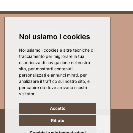
Famiglia Dosser - Flarer
Noi usiamo i cookies
Via Scena 33
39017 Scena (BZ)
Noi usiamo i cookies e altre tecniche di
Alto Adige - Italia
tracciamento per migliorare la tua
esperienza di navigazione nel nostro
Tel. 0473 945 715
sito, per mostrarti contenuti
eckhardwies@schenna.com
personalizzati e annunci mirati, per
Part.-IVA. 02528270214
analizzare il traffico sul nostro sito, e
CIN: IT021087A1KBTX7ONB
per capire da dove arrivano i nostri
visitatori.
Accetto
Rifiuto
Cambia le mie impostazioni